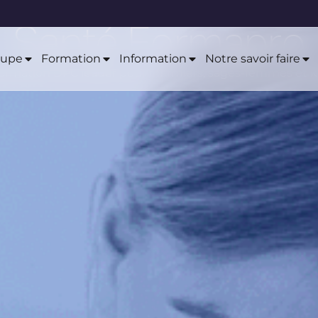
Santé Formapro
oupe
Formation
Information
Notre savoir faire
ormation DPC leader pour infirmiers, sages-femmes et 